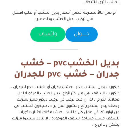
الخشب لترى النتيجة .
تواصل حالاً لمعرفة افضل أسعار بديل الخشب أو طلب افضل
فني تركيب بديل الخشب وذلك عبر :
جـــــوال
واتساب
بديل الخشبpvc – خشب
جدران – خشب pvc للجدران
ديكورات بديل الخشب pvc – خشب جدران أو خشب pvc للجدران ،
ديكورات للسقف هي من اكثر انواع بديل الخشب المرغوبة لدى
عملائنا الكرام ، لذا ان كنت ترغب في تركيب ديكور مميز لمنزلك
وجعله يبدوا بمنظر رائع ومشوق لمن يراه ، سيكون الخشب هي
من اولوياتك في عمل كل ما تريد ، حيث يمكنك اختيار ديكورات
للسقف حسب مساحة السقف الموجودة ، لا تتردد سيبدوا منزلك
بشكل ولا اروع .