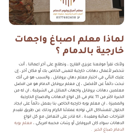
لماذا معلم اصباغ واجهات
خارجية بالدمام ؟
ولأنك تقرأ موقعنا عزيزي القارئ ، وتطلع على آخر اعمالنا ، أنت
تتحضر لأعمال دهانات خارجية للمبنى الخاص بك أو مكان آخر ، إن
عليك التأني في اختيار معلم دهان بروفايل ، والسبب هو في أنك
تبحث دائماً عن الأفضل ، إن معلم بروفايل الدمام هو من افضل
معلمين دهانات بروفايل واجهات المنازل في الشرقية ، ان له من
الخبرة اكثر من 11 عام في كل انواع الدهانات والاصباغ الخارجية
والمميزة ، ان معلم بويه خارجيه الخاص بنا يعمل دائماً على ايجاد
الحلول للمشاكال التي تواجه عملائنا الكرام وذلك عن طريق تقيدم
اقتراحات صائبة ومفيدة ، انه قادر على التعامل مع كل انواع
الدهانات سواء كان البروفايل أو رشات محببه امريكي ،
معلم بويه
الدمام صباغ الخبر
.