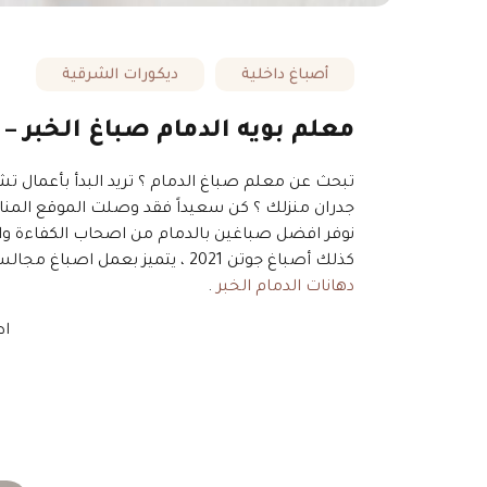
أصباغ داخلية
ديكورات الشرقية
معلم بويه الدمام صباغ الخبر –
تبحث عن معلم صباغ الدمام ؟ تريد البدأ بأعمال تش
جدران منزلك ؟ كن سعيداً فقد وصلت الموقع المناسب 
نوفر افضل صباغين بالدمام من اصحاب الكفاءة والج
كذلك أصباغ جوتن 2021 ، يتميز بعمل اصباغ مجالس رجال ، اصباغ غرف نوم حيث نوفر احدث الوان دهانات غرف النوم ، نحن خيارك الأفضل لإنجاز عمل متقن وفخم ،
دهانات الدمام الخبر
.
اط