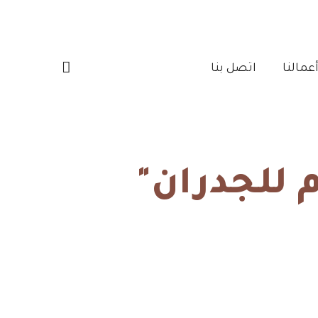
مالنا‎
اتصل بنا‎
 للجدران"